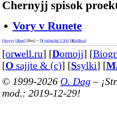
Chernyjj spisok proekt
Vory v Runete
Otzyvy
[
A
ng
] [
Rus
]
~ [
V
ykljuchit' CSS
]
[
K
irillica
]
[
or
w
ell.ru
] [
D
omojj
] [
Biogr
[
O
sajjte & (c)
] [
S
sylki
] [
M
© 1999-2026
O. Dag
– ¡Str
mod.: 2019-12-29!