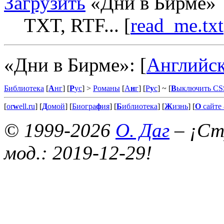
Загрузить
«Дни в Бирме»
TXT, RTF... [
read_me.txt
«Дни в Бирме»:
[
Английск
Библиотека
[
А
нг
] [
Р
ус
] >
Романы
[
А
н
г
] [
Р
у
с
]
~ [
В
ыключить CS
[
or
w
ell.ru
] [
Д
омой
] [
Биогра
ф
ия
] [
Б
иблиотека
] [
Ж
изнь
] [
О
сайте 
© 1999-2026
О. Даг
– ¡Стр
мод.: 2019-12-29!