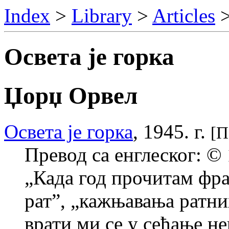
Index
>
Library
>
Articles
Освета jе горка
Џорџ Орвел
Освета jе горка
, 1945. г.
[П
Превод са енглеског: 
„Када год прочитам фра
рат”, „кажњавања ратни
врати ми се у сећање н