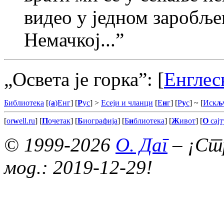
видео у jедном заробље
Немачкоj...”
„Освета jе горка”:
[
Енглес
Библиотека
[
(
а
)Енг
] [
Р
ус
] >
Есеји и чланци
[
Е
н
г
] [
Р
у
с
]
~ [
Иск
љ
[
or
w
ell.ru
] [
П
очетак
] [
Б
иографија
] [
Б
и
блиотека
] [
Ж
ивот
] [
О
сајт
© 1999-2026
О. Даг
– ¡Стр
мод.: 2019-12-29!